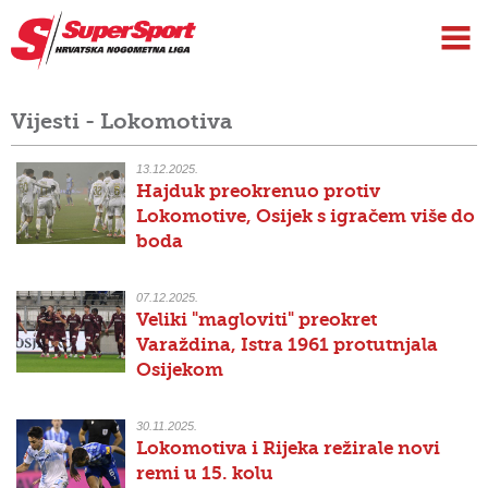
Vijesti - Lokomotiva
13.12.2025.
Hajduk preokrenuo protiv
Lokomotive, Osijek s igračem više do
boda
07.12.2025.
Veliki "magloviti" preokret
Varaždina, Istra 1961 protutnjala
Osijekom
30.11.2025.
Lokomotiva i Rijeka režirale novi
remi u 15. kolu