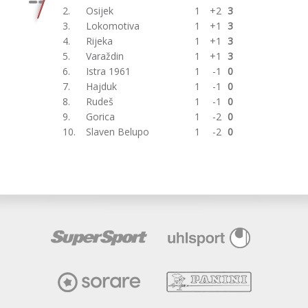
2.
Osijek
1
+2
3
3.
Lokomotiva
1
+1
3
4.
Rijeka
1
+1
3
5.
Varaždin
1
+1
3
6.
Istra 1961
1
-1
0
7.
Hajduk
1
-1
0
8.
Rudeš
1
-1
0
9.
Gorica
1
-2
0
10.
Slaven Belupo
1
-2
0