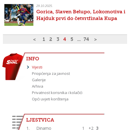
29.10.2025.
Gorica, Slaven Belupo, Lokomotiva i
Hajduk prvi do četvrtfinala Kupa
<
1
2
3
4
5
...
74
>
INFO
Vijesti
Priopćenja za javnost
Galerije
Arhiva
Privatnost korisnika i kolačići
Opći uvjeti korištenja
LJESTVICA
1.
Dinamo
1
+2
3