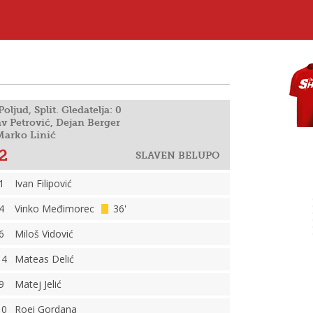
oljud, Split. Gledatelja: 0
av Petrović, Dejan Berger
 Marko Linić
2
SLAVEN BELUPO
1
Ivan Filipović
4
Vinko Međimorec
36'
6
Miloš Vidović
14
Mateas Delić
9
Matej Jelić
10
Roei Gordana