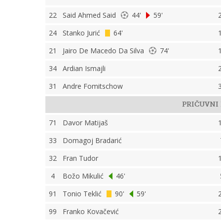
22
Said Ahmed Said
44'
59'
24
Stanko Jurić
64'
21
Jairo De Macedo Da Silva
74'
34
Ardian Ismajli
31
Andre Fomitschow
PRIČUVNI 
71
Davor Matijaš
33
Domagoj Bradarić
32
Fran Tudor
4
Božo Mikulić
46'
91
Tonio Teklić
90'
59'
99
Franko Kovačević