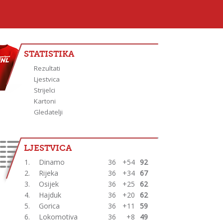
STATISTIKA
Rezultati
Ljestvica
Strijelci
Kartoni
Gledatelji
LJESTVICA
1.
Dinamo
36
+54
92
2.
Rijeka
36
+34
67
3.
Osijek
36
+25
62
4.
Hajduk
36
+20
62
5.
Gorica
36
+11
59
6.
Lokomotiva
36
+8
49