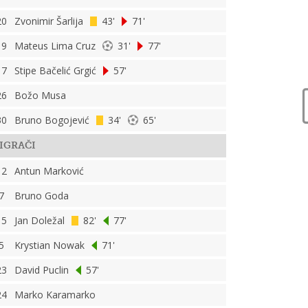
20
Zvonimir Šarlija
43'
71'
19
Mateus Lima Cruz
31'
77'
17
Stipe Bačelić Grgić
57'
26
Božo Musa
30
Bruno Bogojević
34'
65'
IGRAČI
12
Antun Marković
7
Bruno Goda
15
Jan Doležal
82'
77'
5
Krystian Nowak
71'
23
David Puclin
57'
24
Marko Karamarko