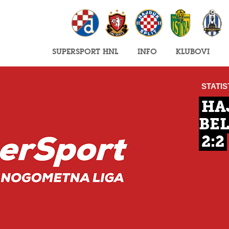
SuperSport HNL
Info
Klubovi
STATIS
HA
BE
2:2