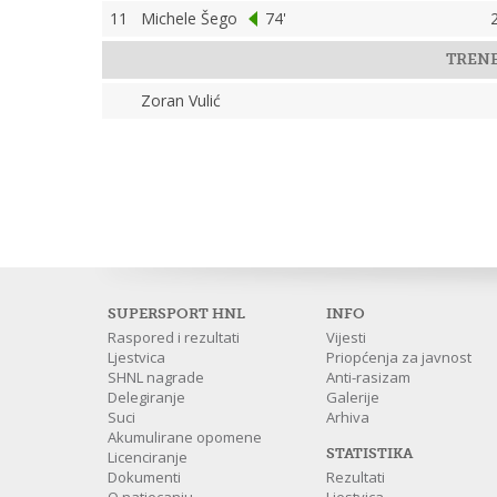
11
Michele Šego
74'
TREN
Zoran Vulić
SUPERSPORT HNL
INFO
Raspored i rezultati
Vijesti
Ljestvica
Priopćenja za javnost
SHNL nagrade
Anti-rasizam
Delegiranje
Galerije
Suci
Arhiva
Akumulirane opomene
STATISTIKA
Licenciranje
Dokumenti
Rezultati