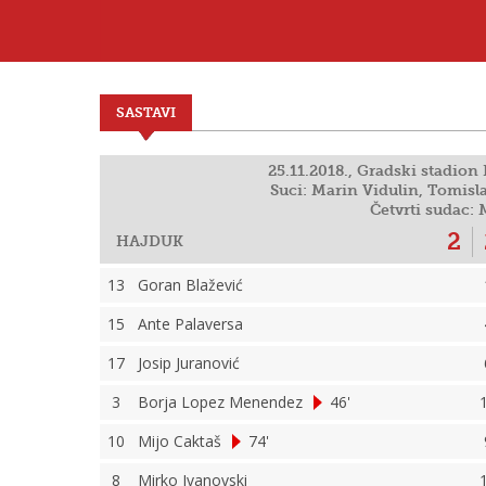
SASTAVI
25.11.2018., Gradski stadion P
Suci: Marin Vidulin, Tomisl
Četvrti sudac:
2
HAJDUK
13
Goran Blažević
15
Ante Palaversa
17
Josip Juranović
3
Borja Lopez Menendez
46'
10
Mijo Caktaš
74'
8
Mirko Ivanovski