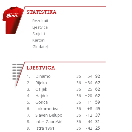
STATISTIKA
Rezultati
Ljestvica
Strijelci
Kartoni
Gledatelji
LJESTVICA
1.
Dinamo
36
+54
92
2.
Rijeka
36
+34
67
3.
Osijek
36
+25
62
4.
Hajduk
36
+20
62
5.
Gorica
36
+11
59
6.
Lokomotiva
36
+8
49
7.
Slaven Belupo
36
-12
37
8.
Inter-Zaprešić
36
-44
31
9.
Istra 1961
36
-42
25