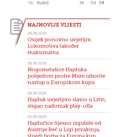
10.
Rudeš
36
-54
14
NAJNOVIJE VIJESTI
08.08.2026.
Osijek ponovno uvjerljiv,
Lokomotiva također
maksimalna
08.08.2026.
Nogometašice Hajduka
pobjedom protiv Mure izborile
nastup u Europskom kupu
06.08.2026.
Hajduk uvjerljivo slavio u Litvi,
stigao nadomak play-offa
05.08.2026.
Hajdučice tijesno izgubile od
Austrije Beč u Ligi prvakinja,
slijedi borba za Europa kup