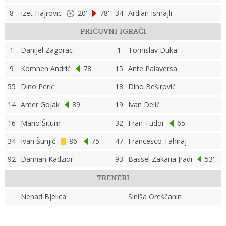
8
Izet Hajrovic
20'
78'
34
Ardian Ismajli
PRIČUVNI IGRAČI
1
Danijel Zagorac
1
Tomislav Duka
9
Komnen Andrić
78'
15
Ante Palaversa
55
Dino Perić
18
Dino Beširović
14
Amer Gojak
89'
19
Ivan Delić
16
Mario Šitum
32
Fran Tudor
65'
34
Ivan Šunjić
86'
75'
47
Francesco Tahiraj
92
Damian Kadzior
93
Bassel Zakaria Jradi
53'
TRENERI
Nenad Bjelica
Siniša Oreščanin