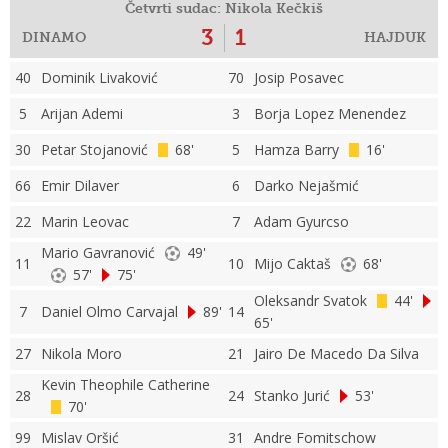
Četvrti sudac: Nikola Kečkiš
3
1
DINAMO
HAJDUK
40
Dominik Livaković
70
Josip Posavec
5
Arijan Ademi
3
Borja Lopez Menendez
30
Petar Stojanović
68'
5
Hamza Barry
16'
66
Emir Dilaver
6
Darko Nejašmić
22
Marin Leovac
7
Adam Gyurcso
Mario Gavranović
49'
11
10
Mijo Caktaš
68'
57'
75'
Oleksandr Svatok
44'
7
Daniel Olmo Carvajal
89'
14
65'
27
Nikola Moro
21
Jairo De Macedo Da Silva
Kevin Theophile Catherine
28
24
Stanko Jurić
53'
70'
99
Mislav Oršić
31
Andre Fomitschow