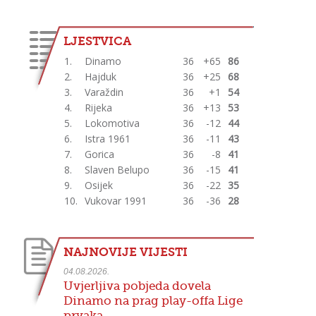
LJESTVICA
1.
Dinamo
36
+65
86
2.
Hajduk
36
+25
68
3.
Varaždin
36
+1
54
4.
Rijeka
36
+13
53
5.
Lokomotiva
36
-12
44
6.
Istra 1961
36
-11
43
7.
Gorica
36
-8
41
8.
Slaven Belupo
36
-15
41
9.
Osijek
36
-22
35
10.
Vukovar 1991
36
-36
28
NAJNOVIJE VIJESTI
04.08.2026.
Uvjerljiva pobjeda dovela
Dinamo na prag play-offa Lige
prvaka