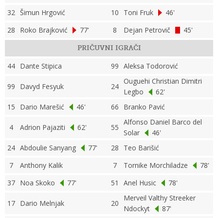
32
Šimun Hrgović
10
Toni Fruk
46'
28
Roko Brajković
77'
8
Dejan Petrovič
45'
PRIČUVNI IGRAČI
44
Dante Stipica
99
Aleksa Todorović
Ouguehi Christian Dimitri
99
Davyd Fesyuk
24
Legbo
62'
15
Dario Marešić
46'
66
Branko Pavić
Alfonso Daniel Barco del
4
Adrion Pajaziti
62'
55
Solar
46'
24
Abdoulie Sanyang
77'
28
Teo Barišić
7
Anthony Kalik
7
Tornike Morchiladze
78'
37
Noa Skoko
77'
51
Anel Husic
78'
Merveil Valthy Streeker
17
Dario Melnjak
20
Ndockyt
87'