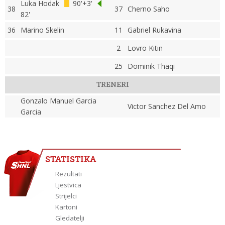
Luka Hodak
90'+3'
38
37
Cherno Saho
82'
36
Marino Skelin
11
Gabriel Rukavina
2
Lovro Kitin
25
Dominik Thaqi
TRENERI
Gonzalo Manuel Garcia
Victor Sanchez Del Amo
Garcia
STATISTIKA
Rezultati
Ljestvica
Strijelci
Kartoni
Gledatelji