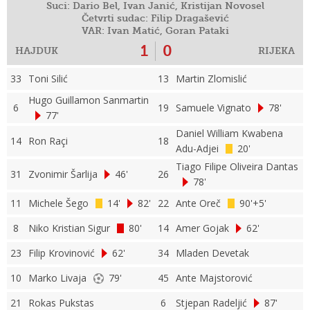
Suci: Dario Bel, Ivan Janić, Kristijan Novosel
Četvrti sudac: Filip Dragašević
VAR: Ivan Matić, Goran Pataki
1
0
HAJDUK
RIJEKA
33
Toni Silić
13
Martin Zlomislić
Hugo Guillamon Sanmartin
6
19
Samuele Vignato
78'
77'
Daniel William Kwabena
14
Ron Raçi
18
Adu-Adjei
20'
Tiago Filipe Oliveira Dantas
31
Zvonimir Šarlija
46'
26
78'
11
Michele Šego
14'
82'
22
Ante Oreč
90'+5'
8
Niko Kristian Sigur
80'
14
Amer Gojak
62'
23
Filip Krovinović
62'
34
Mladen Devetak
10
Marko Livaja
79'
45
Ante Majstorović
21
Rokas Pukstas
6
Stjepan Radeljić
87'