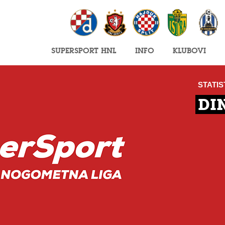
SuperSport HNL
Info
Klubovi
STATIS
DI