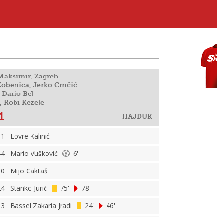
 Maksimir, Zagreb
Zobenica, Jerko Crnčić
: Dario Bel
, Robi Kezele
1
HAJDUK
91
Lovre Kalinić
44
Mario Vušković
6'
10
Mijo Caktaš
24
Stanko Jurić
75'
78'
93
Bassel Zakaria Jradi
24'
46'