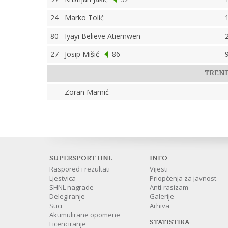
24
Marko Tolić
80
Iyayi Believe Atiemwen
27
Josip Mišić
86'
TREN
Zoran Mamić
SUPERSPORT HNL
INFO
Raspored i rezultati
Vijesti
Ljestvica
Priopćenja za javnost
SHNL nagrade
Anti-rasizam
Delegiranje
Galerije
Suci
Arhiva
Akumulirane opomene
STATISTIKA
Licenciranje