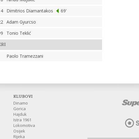
14
Dimitrios Diamantakos
69'
22
Adam Gyurcso
99
Tonio Teklić
ERI
Paolo Tramezzani
KLUBOVI
Dinamo
Gorica
Hajduk
Istra 1961
Lokomotiva
Osijek
Rijeka