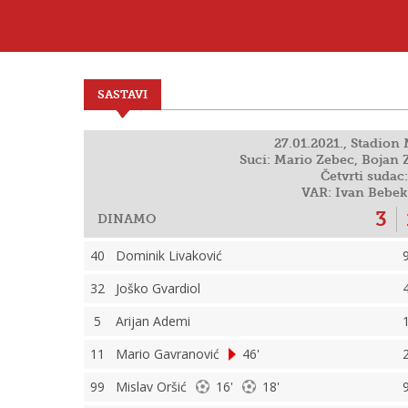
SASTAVI
27.01.2021., Stadion
Suci: Mario Zebec, Bojan 
Četvrti sudac
VAR: Ivan Bebek
3
DINAMO
40
Dominik Livaković
32
Joško Gvardiol
5
Arijan Ademi
11
Mario Gavranović
46'
99
Mislav Oršić
16'
18'