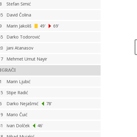
8
Stefan Simić
35
David Čolina
9
Marin Jakoliš
49'
69'
55
Darko Todorović
20
Jani Atanasov
17
Mehmet Umut Nayir
IGRAČI
1
Marin Ljubić
15
Stipe Radić
6
Darko Nejašmić
78'
19
Mario Čuić
31
Ivan Dolček
46'
18
Nihad Mujakić