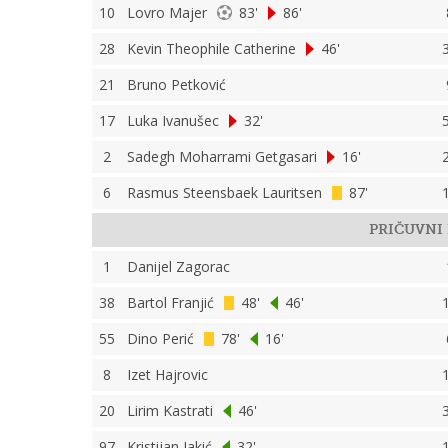
10
Lovro Majer
83'
86'
28
Kevin Theophile Catherine
46'
21
Bruno Petković
17
Luka Ivanušec
32'
2
Sadegh Moharrami Getgasari
16'
6
Rasmus Steensbaek Lauritsen
87'
PRIČUVNI 
1
Danijel Zagorac
38
Bartol Franjić
48'
46'
55
Dino Perić
78'
16'
8
Izet Hajrovic
20
Lirim Kastrati
46'
97
Kristijan Jakić
32'