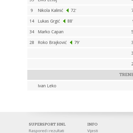
9
Nikola Kalinić
72'
14
Lukas Grgić
88'
34
Marko Capan
28
Roko Brajković
79'
TREN
Ivan Leko
SUPERSPORT HNL
INFO
Raspored i rezultati
Vijesti