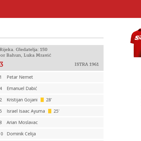
Rijeka. Gledatelja: 150
Igor Bahun, Luka Mravić
3
ISTRA 1961
1
Petar Nemet
4
Emanuel Dabić
2
Kristijan Gojani
28'
5
Israel Isaac Ayuma
25'
8
Arian Moslavac
10
Dominik Celija