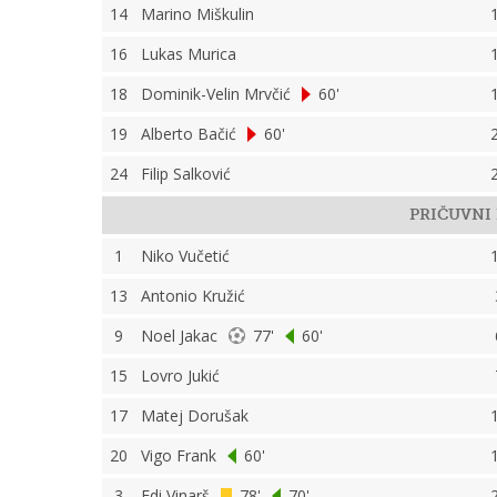
14
Marino Miškulin
16
Lukas Murica
18
Dominik-Velin Mrvčić
60'
19
Alberto Bačić
60'
24
Filip Salković
PRIČUVNI 
1
Niko Vučetić
13
Antonio Kružić
9
Noel Jakac
77'
60'
15
Lovro Jukić
17
Matej Dorušak
20
Vigo Frank
60'
3
Edi Vinarš
78'
70'