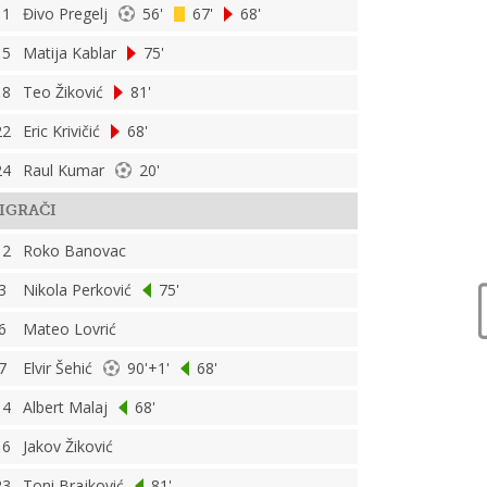
11
Đivo Pregelj
56'
67'
68'
15
Matija Kablar
75'
18
Teo Žiković
81'
22
Eric Krivičić
68'
24
Raul Kumar
20'
IGRAČI
12
Roko Banovac
3
Nikola Perković
75'
6
Mateo Lovrić
7
Elvir Šehić
90'+1'
68'
14
Albert Malaj
68'
16
Jakov Žiković
23
Toni Brajković
81'