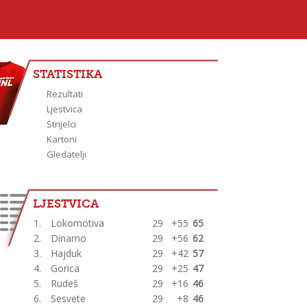
STATISTIKA
Rezultati
Ljestvica
Strijelci
Kartoni
Gledatelji
LJESTVICA
1.
Lokomotiva
29
+55
65
2.
Dinamo
29
+56
62
3.
Hajduk
29
+42
57
4.
Gorica
29
+25
47
5.
Rudeš
29
+16
46
6.
Sesvete
29
+8
46