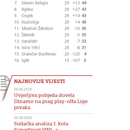
7.
Slaven Belupo
29
+13
44
8.
Rijeka
29
+27
43
9.
Osijek
29
+14
43
10.
Kustošija
29
+4
40
11.
Mladost Ždralovi
29
-10
36
12.
Šibenik
29
-5
35
13.
Varaždin
29
-7
33
14.
Istra 1961
29
-8
31
15.
Graničar Đurđevac
29
-123
4
16.
Split
15
-107
0
NAJNOVIJE VIJESTI
04.08.2026.
Uvjerljiva pobjeda dovela
Dinamo na prag play-offa Lige
prvaka
04.08.2026.
Sudačka analiza 1. kola
SuperSport HNL-a