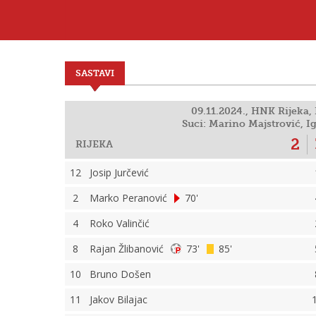
SASTAVI
09.11.2024., HNK Rijeka, 
Suci: Marino Majstrović, 
2
RIJEKA
12
Josip Jurčević
2
Marko Peranović
70'
4
Roko Valinčić
8
Rajan Žlibanović
73'
85'
10
Bruno Došen
11
Jakov Bilajac