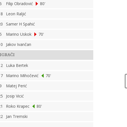
6
Filip Obradović
80'
18
Leon Raljić
20
Samer H Spahić
5
Marino Uskok
70'
10
Jakov Ivančan
IGRAČI
12
Luka Bertek
17
Marino Mihočević
70'
9
Matej Perić
25
Josip Vicić
21
Roko Krapec
80'
22
Jan Tremski