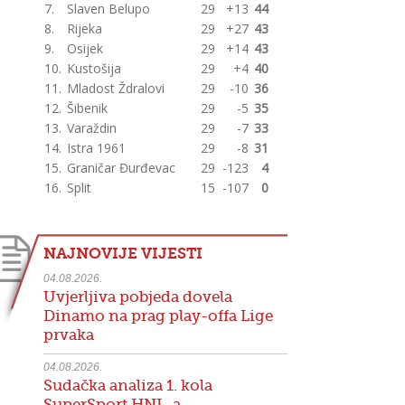
7.
Slaven Belupo
29
+13
44
8.
Rijeka
29
+27
43
9.
Osijek
29
+14
43
10.
Kustošija
29
+4
40
11.
Mladost Ždralovi
29
-10
36
12.
Šibenik
29
-5
35
13.
Varaždin
29
-7
33
14.
Istra 1961
29
-8
31
15.
Graničar Đurđevac
29
-123
4
16.
Split
15
-107
0
NAJNOVIJE VIJESTI
04.08.2026.
Uvjerljiva pobjeda dovela
Dinamo na prag play-offa Lige
prvaka
04.08.2026.
Sudačka analiza 1. kola
SuperSport HNL-a