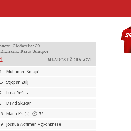
svete. Gledatelja: 20
ip Krznarić, Karlo Sumpor
1
MLADOST ŽDRALOVI
1
Muhamed Smajić
26
Stjepan Žulj
2
Luka Rešetar
3
David Skukan
16
Marin Krešić
59'
19
Joshua Akhimen Agbonkhese