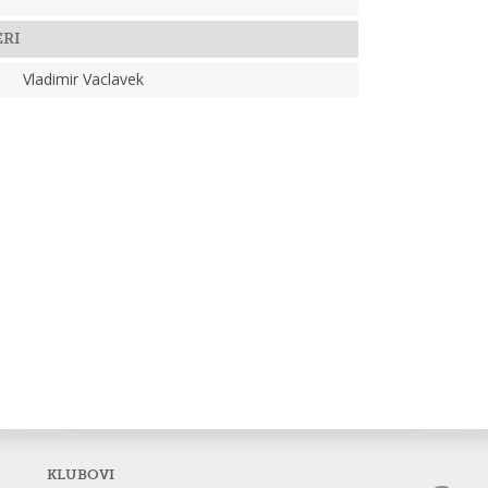
ERI
Vladimir Vaclavek
KLUBOVI