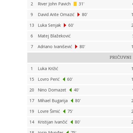
2
River John Pavich
31'
9
David Ante Omazić
80'
13
Luka Senjak
60'
6
Matej Blažeković
7
Adriano Ivanišević
80'
PRIČUVNI 
1
Luka Križić
15
Lovro Perić
60'
20
Nino Domazet
40'
17
Mihael Bugarija
80'
19
Lovre Šimić
75'
14
Kristijan Ivančić
80'
18
Josip Munđer
75'