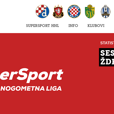
SuperSport HNL
Info
Klubovi
STATIS
SE
ŽDR