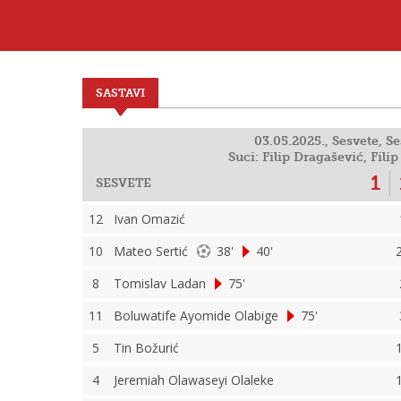
SASTAVI
03.05.2025., Sesvete, Se
Suci: Filip Dragašević, Fil
1
SESVETE
12
Ivan Omazić
10
Mateo Sertić
38'
40'
8
Tomislav Ladan
75'
11
Boluwatife Ayomide Olabige
75'
5
Tin Božurić
4
Jeremiah Olawaseyi Olaleke