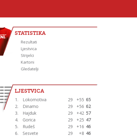
STATISTIKA
Rezultati
Ljestvica
Strijelci
Kartoni
Gledatelji
LJESTVICA
1.
Lokomotiva
29
+55
65
2.
Dinamo
29
+56
62
3.
Hajduk
29
+42
57
4.
Gorica
29
+25
47
5.
Rudeš
29
+16
46
6.
Sesvete
29
+8
46