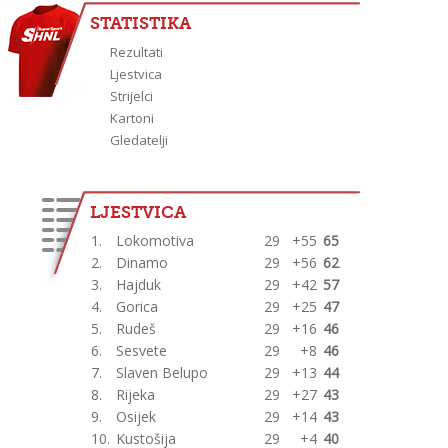
STATISTIKA
Rezultati
Ljestvica
Strijelci
Kartoni
Gledatelji
LJESTVICA
1.
Lokomotiva
29
+55
65
2.
Dinamo
29
+56
62
3.
Hajduk
29
+42
57
4.
Gorica
29
+25
47
5.
Rudeš
29
+16
46
6.
Sesvete
29
+8
46
7.
Slaven Belupo
29
+13
44
8.
Rijeka
29
+27
43
9.
Osijek
29
+14
43
10.
Kustošija
29
+4
40