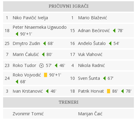
PRIČUVNI IGRAČI
1
Niko Pavičić Ivelja
1
Mario Blažević
Peter Nnaemeka Ugwuodo
18
15
Adnan Bećirović
78'
90'+1'
25
Dmytro Zudin
68'
16
Anđelo Šutalo
54'
7
Marin Ćalušić
80'
17
Vuk Vlahović
23
Roko Tudor
57'
46'
4
Nikola Radnić
Roko Vojvodić
90'+1'
24
10
Sven Šunta
67'
68'
3
Ivan Krstanović
46'
18
Patrik Horvat
86'
78'
TRENERI
Zvonimir Tomić
Marijan Čaić