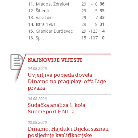
11.
Mladost Ždralovi
29
-10
36
12.
Šibenik
29
-5
35
13.
Varaždin
29
-7
33
14.
Istra 1961
29
-8
31
15.
Graničar Đurđevac
29
-123
4
16.
Split
15
-107
0
NAJNOVIJE VIJESTI
04.08.2026.
Uvjerljiva pobjeda dovela
Dinamo na prag play-offa Lige
prvaka
04.08.2026.
Sudačka analiza 1. kola
SuperSport HNL-a
03.08.2026.
Dinamo, Hajduk i Rijeka saznali
posljednje kvalifikacijske