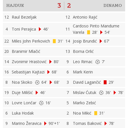
3
2
HAJDUK
DINAMO
12
Raul Bezeljak
12
Antonio Rajić
Cardoso Pinto Mandume
4
Toni Perajica
46'
11
Varela
28'
54'
22
Miles John Perkovich
31'
14
Josip Brundić
67'
20
Branimir Mlačić
13
Borna Orlić
14
Zvonimir Hrastović
80'
9
Leo Rimac
7'
16
Sebastijan Kajtazi
68'
6
Mark Kerin
8
Noa Skoko
64'
68'
3
David Lagančić
29'
19
Duje Milišić
46'
7
Mislav Ćutuk
36'
78'
10
Lovre Lončar
16'
5
Marko Zebić
6
Luka Hodak
2
Noa Mikić
31'
9
Marino Žeravica
90'+1'
8
Tomas Baković
78'