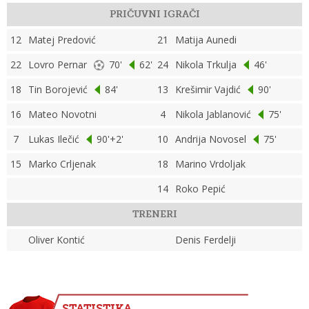
PRIČUVNI IGRAČI
12
Matej Predović
21
Matija Aunedi
22
Lovro Pernar
70'
62'
24
Nikola Trkulja
46'
18
Tin Borojević
84'
13
Krešimir Vajdić
90'
16
Mateo Novotni
4
Nikola Jablanović
75'
7
Lukas Ilečić
90'+2'
10
Andrija Novosel
75'
15
Marko Crljenak
18
Marino Vrdoljak
14
Roko Pepić
TRENERI
Oliver Kontić
Denis Ferdelji
STATISTIKA