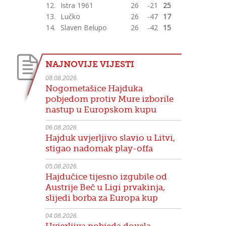
12.
Istra 1961
26
-21
25
13.
Lučko
26
-47
17
14.
Slaven Belupo
26
-42
15
NAJNOVIJE VIJESTI
08.08.2026.
Nogometašice Hajduka
pobjedom protiv Mure izborile
nastup u Europskom kupu
06.08.2026.
Hajduk uvjerljivo slavio u Litvi,
stigao nadomak play-offa
05.08.2026.
Hajdučice tijesno izgubile od
Austrije Beč u Ligi prvakinja,
slijedi borba za Europa kup
04.08.2026.