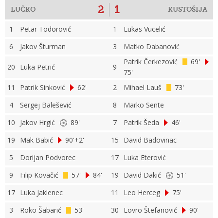
2
1
LUČKO
KUSTOŠIJA
1
Petar Todorović
1
Lukas Vucelić
6
Jakov Šturman
3
Matko Dabanović
Patrik Čerkezović
69'
20
Luka Petrić
9
75'
11
Patrik Sinković
62'
2
Mihael Lauš
73'
4
Sergej Balešević
8
Marko Sente
10
Jakov Hrgić
89'
7
Patrik Šeda
46'
19
Mak Babić
90'+2'
15
David Badovinac
5
Dorijan Podvorec
17
Luka Eterović
9
Filip Kovačić
57'
84'
19
David Dakić
51'
17
Luka Jaklenec
11
Leo Herceg
75'
3
Roko Šabarić
53'
30
Lovro Štefanović
90'