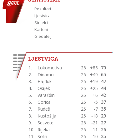
Rezultati
Ljestvica
Strijelci
Kartoni
Gledatelji
LJESTVICA
1.
Lokomotiva
26
+83
70
2.
Dinamo
26
+49
65
3.
Hajduk
26
+19
47
4.
Osijek
26
+25
44
5.
Varaždin
26
+6
42
6.
Gorica
26
-5
37
7.
Rudeš
26
-7
35
8.
Kustošija
26
-18
29
9.
Sesvete
26
-21
27
10.
Rijeka
26
-11
26
11.
Solin
26
-10
25