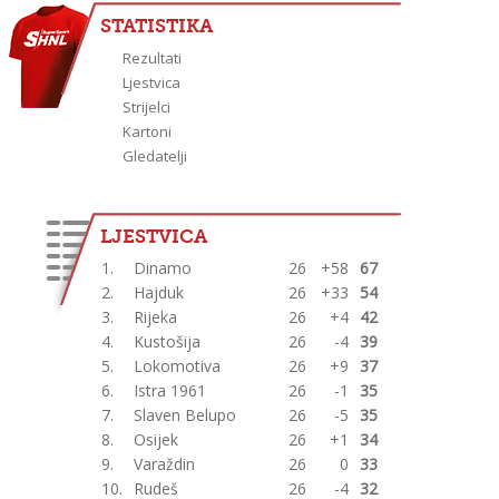
STATISTIKA
Rezultati
Ljestvica
Strijelci
Kartoni
Gledatelji
LJESTVICA
1.
Dinamo
26
+58
67
2.
Hajduk
26
+33
54
3.
Rijeka
26
+4
42
4.
Kustošija
26
-4
39
5.
Lokomotiva
26
+9
37
6.
Istra 1961
26
-1
35
7.
Slaven Belupo
26
-5
35
8.
Osijek
26
+1
34
9.
Varaždin
26
0
33
10.
Rudeš
26
-4
32