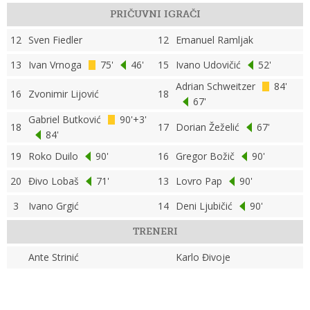
PRIČUVNI IGRAČI
12
Sven Fiedler
12
Emanuel Ramljak
13
Ivan Vrnoga
75'
46'
15
Ivano Udovičić
52'
Adrian Schweitzer
84'
16
Zvonimir Lijović
18
67'
Gabriel Butković
90'+3'
18
17
Dorian Žeželić
67'
84'
19
Roko Duilo
90'
16
Gregor Božič
90'
20
Đivo Lobaš
71'
13
Lovro Pap
90'
3
Ivano Grgić
14
Deni Ljubičić
90'
TRENERI
Ante Strinić
Karlo Đivoje