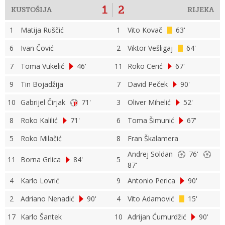
1
2
KUSTOŠIJA
RIJEKA
1
Matija Ruščić
1
Vito Kovač
63'
6
Ivan Čović
2
Viktor Vešligaj
64'
7
Toma Vukelić
46'
11
Roko Cerić
67'
9
Tin Bojadžija
7
David Peček
90'
10
Gabrijel Čirjak
71'
3
Oliver Mihelić
52'
8
Roko Kalilić
71'
6
Toma Šimunić
67'
5
Roko Milačić
8
Fran Škalamera
Andrej Soldan
76'
11
Borna Grlica
84'
5
87'
4
Karlo Lovrić
9
Antonio Perica
90'
2
Adriano Nenadić
90'
4
Vito Adamović
15'
17
Karlo Šantek
10
Adrijan Ćumurdžić
90'