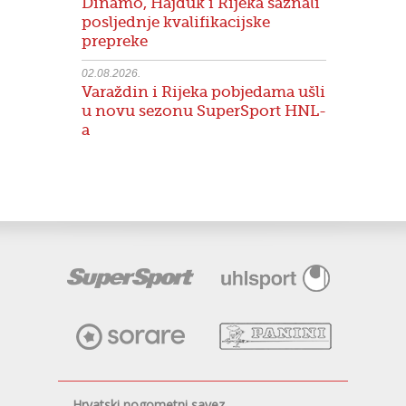
Dinamo, Hajduk i Rijeka saznali
posljednje kvalifikacijske
prepreke
02.08.2026.
Varaždin i Rijeka pobjedama ušli
u novu sezonu SuperSport HNL-
a
Hrvatski nogometni savez