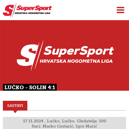
LUČKO - SOLIN 4:1
SASTAVI
17.11.2024., Lučko, Lučko. Gledatelja: 100
Suci: Marko Cestarić, Igor Marić