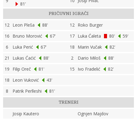
9
10
Josip Pivac
81'
PRIČUVNI IGRAČI
12
Leon Pleša
88'
12
Roko Burger
16
Bruno Morović
67'
17
Luka Ćaleta
80'
59'
6
Luka Perić
67'
18
Marin Vučak
82'
21
Lukas Ćaćić
88'
2
Dario Miloš
88'
19
Filip Oreč
81'
15
Ivo Fradelić
82'
18
Leon Vuković
43'
8
Patrik Perlleshi
81'
TRENERI
Josip Kautero
Ognjen Majdov