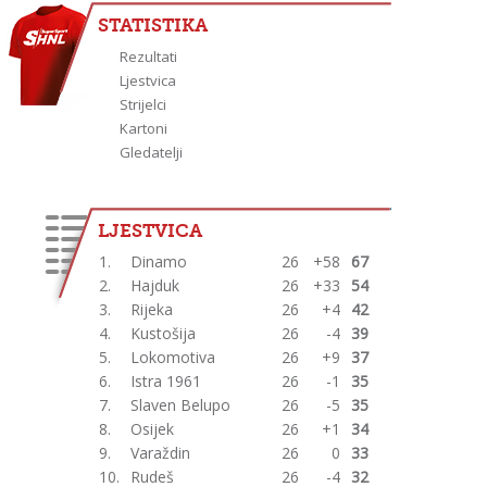
STATISTIKA
Rezultati
Ljestvica
Strijelci
Kartoni
Gledatelji
LJESTVICA
1.
Dinamo
26
+58
67
2.
Hajduk
26
+33
54
3.
Rijeka
26
+4
42
4.
Kustošija
26
-4
39
5.
Lokomotiva
26
+9
37
6.
Istra 1961
26
-1
35
7.
Slaven Belupo
26
-5
35
8.
Osijek
26
+1
34
9.
Varaždin
26
0
33
10.
Rudeš
26
-4
32