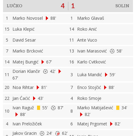
4
1
LUČKO
SOLIN
1
Marko Novosel
88'
1
Marko Glavaš
15
Luka Klepić
14
Roko Anić
5
David Sesar
11
Ante Vuco
7
Marko Brcković
13
Ivan Marasović
58'
14
Matej Bungić
67'
16
Karlo Cvitković
Dorian Klančir
42'
11
3
Luka Mandić
59'
67'
20
Noa Rihtar
81'
7
Enco Stojčić
88'
22
Jan Ćaćić
43'
4
Roko Smoje
Ivan Raguž
55'
87'
Marko Matijašević
34'
10
8
88'
82'
4
Ivan Preložiček
6
Matej Prgomet
82'
Jakov Gracin
24'
62'