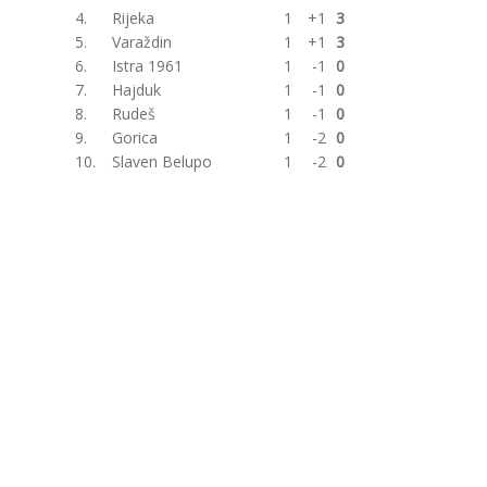
4.
Rijeka
1
+1
3
5.
Varaždin
1
+1
3
6.
Istra 1961
1
-1
0
7.
Hajduk
1
-1
0
8.
Rudeš
1
-1
0
9.
Gorica
1
-2
0
10.
Slaven Belupo
1
-2
0