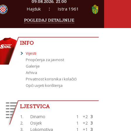
09.08.2026. 21:00
:
Hajduk
Istra 1961
POGLEDAJ DETALJNIJE
INFO
Vijesti
Priopćenja za javnost
Galerije
Arhiva
Privatnost korisnika i kolačići
Opći uvjeti korištenja
LJESTVICA
1.
Dinamo
1
+2
3
2.
Osijek
1
+2
3
3.
Lokomotiva
1
+1
3