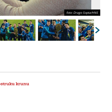
foto: Drago Sopta/HNS
ostruku krunu