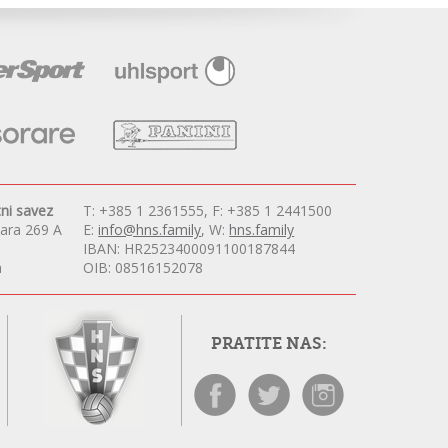
ni savez
T: +385 1 2361555, F: +385 1 2441500
vara 269 A
E:
info@hns.family
, W:
hns.family
IBAN: HR2523400091100187844
a
OIB: 08516152078
PRATITE NAS: