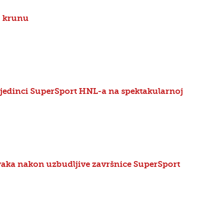
u krunu
ojedinci SuperSport HNL-a na spektakularnoj
rvaka nakon uzbudljive završnice SuperSport