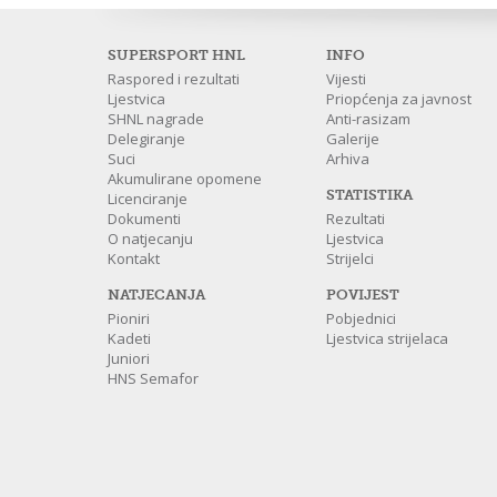
SUPERSPORT HNL
INFO
Raspored i rezultati
Vijesti
Ljestvica
Priopćenja za javnost
SHNL nagrade
Anti-rasizam
Delegiranje
Galerije
Suci
Arhiva
Akumulirane opomene
STATISTIKA
Licenciranje
Dokumenti
Rezultati
O natjecanju
Ljestvica
Kontakt
Strijelci
NATJECANJA
POVIJEST
Pioniri
Pobjednici
Kadeti
Ljestvica strijelaca
Juniori
HNS Semafor