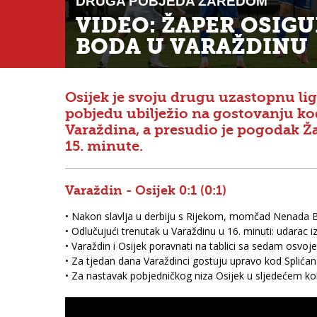
DRUGA POBJEDA ZAREDOM
VIDEO: ŽAPER OSIGU
BODA U VARAŽDINU
Osijek je svoju drugu uzastopnu li
pobjedu ubilježio na gostovanju ko
Varaždina, a presudio je pogodak Ža
15. minute.
Varaždin - Osijek 0:1 (0:1)
• Nakon slavlja u derbiju s Rijekom, momčad Nenada Bj
• Odlučujući trenutak u Varaždinu u 16. minuti: udarac
• Varaždin i Osijek poravnati na tablici sa sedam osvoj
• Za tjedan dana Varaždinci gostuju upravo kod Splića
• Za nastavak pobjedničkog niza Osijek u sljedećem k