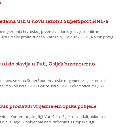
n
bjedama ušli u novu sezonu SuperSport HNL-a
ovog izdanja hrvatskog prvenstva donio je dvije identične
uka i Rijeke protiv Rudeša. Varaždin - Hajduk 2:1 (0:0) Nakon prvog
ti do slavlja u Puli, Osijek brzopotezno
 novu sezonu SuperSport Hrvatske nogometne lige krenuli i
jima kod Istre 1961 i Gorice. Istra 1961 - Lokomotiva 2:3 (1:2)
jduk proslavili vrijedne europske pobjede
ici u Konferencijskoj ligi, Varaždin i Rijeka, svladali Jablonec i
punio je Hajduk pobjedom nad Pafosom u Europskoj ligi.