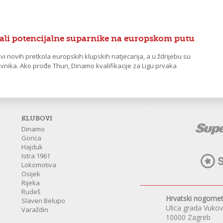
nali potencijalne suparnike na europskom putu
vi novih pretkola europskih klupskih natjecanja, a u ždrijebu su
tavnika. Ako prođe Thun, Dinamo kvalifikacije za Ligu prvaka
KLUBOVI
Dinamo
Gorica
Hajduk
Istra 1961
Lokomotiva
Osijek
Rijeka
Rudeš
Hrvatski nogomet
Slaven Belupo
Ulica grada Vuko
Varaždin
10000 Zagreb