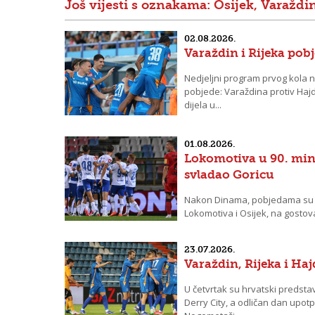
Još vijesti s oznakama: Osijek, Varaždi
02.08.2026.
Varaždin i Rijeka po
Nedjeljni program prvog kola n
pobjede: Varaždina protiv Hajd
dijela u...
01.08.2026.
Lokomotiva u 90. minu
svladao Goricu
Nakon Dinama, pobjedama su u
Lokomotiva i Osijek, na gostovan
Odlična utakmica...
23.07.2026.
Varaždin, Rijeka i Ha
U četvrtak su hrvatski predstavn
Derry City, a odličan dan upot