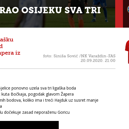
RAO OSIJEKU SVA TRI
gašku
d
pera iz
foto: Siniša Sović /NK Varaždin-FAS
20.09.2020. 21:00
elice ponovno uzela sva tri ligaška boda
 iz kuta Bočkaja, pogodak glavom Žapera
enih bodova, koliko ima i treći Hajduk uz susret manje
na
olu dočekuje zasad neporaženu Goricu