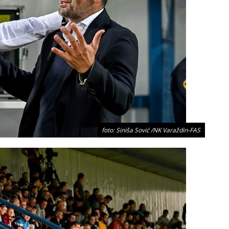
foto: Siniša Sović /NK Varaždin-FAS