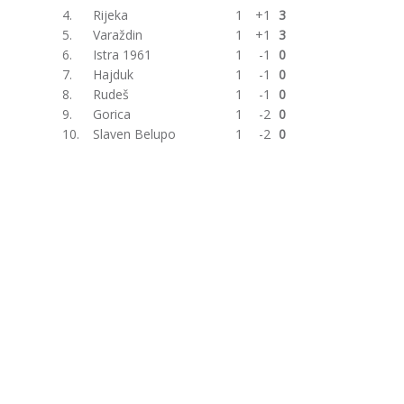
4.
Rijeka
1
+1
3
5.
Varaždin
1
+1
3
6.
Istra 1961
1
-1
0
7.
Hajduk
1
-1
0
8.
Rudeš
1
-1
0
9.
Gorica
1
-2
0
10.
Slaven Belupo
1
-2
0