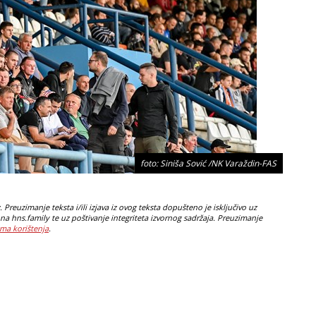
foto: Siniša Sović /NK Varaždin-FAS
Preuzimanje teksta i/ili izjava iz ovog teksta dopušteno je isključivo uz
na hns.family te uz poštivanje integriteta izvornog sadržaja. Preuzimanje
ma korištenja
.