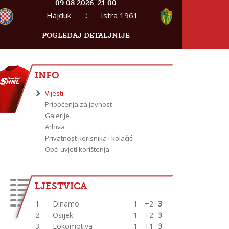
09.08.2026. 21:00
:
Hajduk
Istra 1961
POGLEDAJ DETALJNIJE
INFO
Vijesti
Priopćenja za javnost
Galerije
Arhiva
Privatnost korisnika i kolačići
Opći uvjeti korištenja
LJESTVICA
1.
Dinamo
1
+2
3
2.
Osijek
1
+2
3
3.
Lokomotiva
1
+1
3