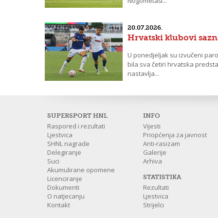
Nogometaši...
20.07.2026.
Hrvatski klubovi saz
U ponedjeljak su izvučeni paro
bila sva četiri hrvatska preds
nastavlja...
SUPERSPORT HNL
INFO
Raspored i rezultati
Vijesti
Ljestvica
Priopćenja za javnost
SHNL nagrade
Anti-rasizam
Delegiranje
Galerije
Suci
Arhiva
Akumulirane opomene
STATISTIKA
Licenciranje
Dokumenti
Rezultati
O natjecanju
Ljestvica
Kontakt
Strijelci