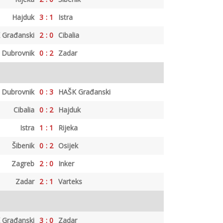
Hajduk
3
:
1
Istra
 Građanski
2
:
0
Cibalia
Dubrovnik
0
:
2
Zadar
Dubrovnik
0
:
3
HAŠK Građanski
Cibalia
0
:
2
Hajduk
Istra
1
:
1
Rijeka
Šibenik
0
:
2
Osijek
Zagreb
2
:
0
Inker
Zadar
2
:
1
Varteks
 Građanski
3
:
0
Zadar