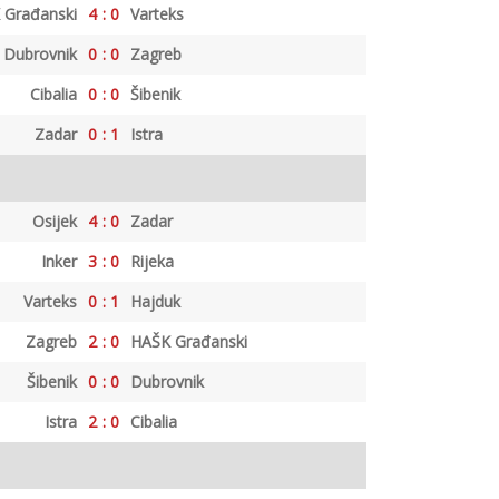
 Građanski
4
:
0
Varteks
Dubrovnik
0
:
0
Zagreb
Cibalia
0
:
0
Šibenik
Zadar
0
:
1
Istra
Osijek
4
:
0
Zadar
Inker
3
:
0
Rijeka
Varteks
0
:
1
Hajduk
Zagreb
2
:
0
HAŠK Građanski
Šibenik
0
:
0
Dubrovnik
Istra
2
:
0
Cibalia