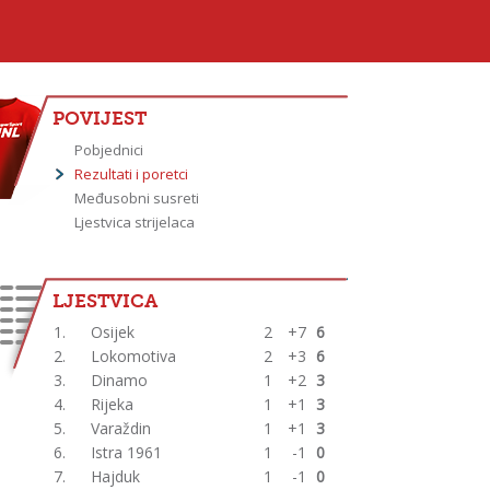
POVIJEST
Pobjednici
Rezultati i poretci
Međusobni susreti
Ljestvica strijelaca
LJESTVICA
1.
Osijek
2
+7
6
2.
Lokomotiva
2
+3
6
3.
Dinamo
1
+2
3
4.
Rijeka
1
+1
3
5.
Varaždin
1
+1
3
6.
Istra 1961
1
-1
0
7.
Hajduk
1
-1
0