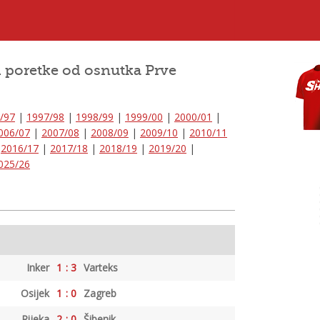
i poretke od osnutka Prve
/97
|
1997/98
|
1998/99
|
1999/00
|
2000/01
|
006/07
|
2007/08
|
2008/09
|
2009/10
|
2010/11
|
2016/17
|
2017/18
|
2018/19
|
2019/20
|
025/26
Inker
1
:
3
Varteks
Osijek
1
:
0
Zagreb
Rijeka
2
:
0
Šibenik