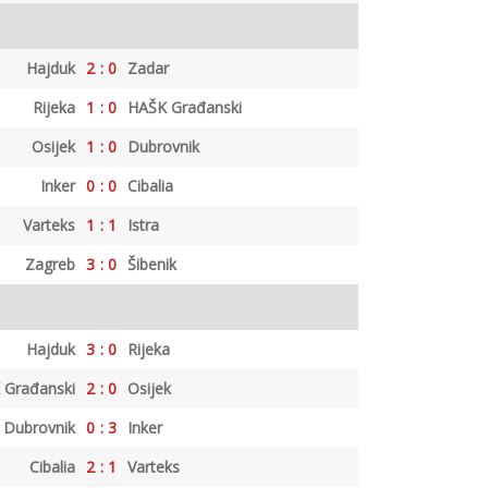
Hajduk
2
:
0
Zadar
Rijeka
1
:
0
HAŠK Građanski
Osijek
1
:
0
Dubrovnik
Inker
0
:
0
Cibalia
Varteks
1
:
1
Istra
Zagreb
3
:
0
Šibenik
Hajduk
3
:
0
Rijeka
 Građanski
2
:
0
Osijek
Dubrovnik
0
:
3
Inker
Cibalia
2
:
1
Varteks