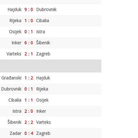
Hajduk
9
:
0
Dubrovnik
Rijeka
1
:
0
Cibalia
Osijek
0
:
1
Istra
Inker
6
:
0
Šibenik
Varteks
2
:
1
Zagreb
 Građanski
1
:
2
Hajduk
Dubrovnik
0
:
1
Rijeka
Cibalia
1
:
1
Osijek
Istra
2
:
0
Inker
Šibenik
2
:
2
Varteks
Zadar
0
:
4
Zagreb