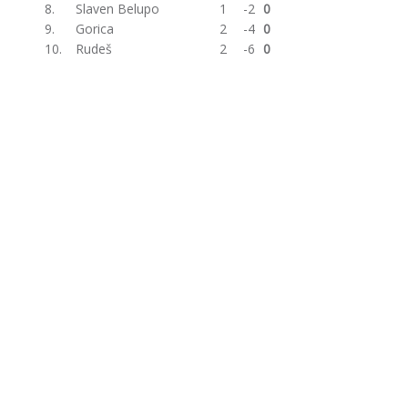
8.
Slaven Belupo
1
-2
0
9.
Gorica
2
-4
0
10.
Rudeš
2
-6
0