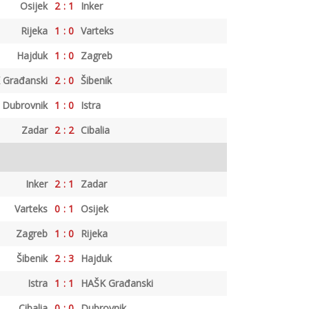
Osijek
2
:
1
Inker
Rijeka
1
:
0
Varteks
Hajduk
1
:
0
Zagreb
 Građanski
2
:
0
Šibenik
Dubrovnik
1
:
0
Istra
Zadar
2
:
2
Cibalia
Inker
2
:
1
Zadar
Varteks
0
:
1
Osijek
Zagreb
1
:
0
Rijeka
Šibenik
2
:
3
Hajduk
Istra
1
:
1
HAŠK Građanski
Cibalia
0
:
0
Dubrovnik